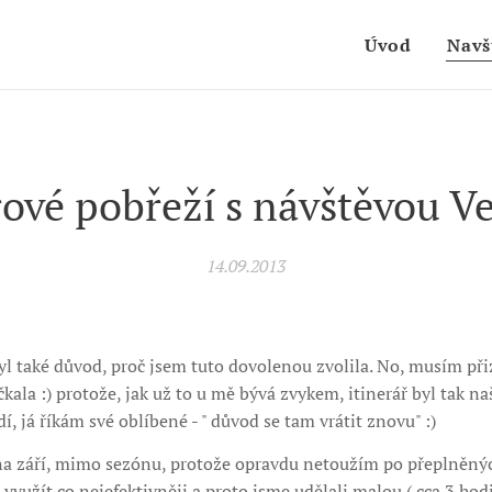
Úvod
Navš
ové pobřeží s návštěvou V
14.09.2013
byl také důvod, proč jsem tuto dovolenou zvolila. No, musím při
ala :) protože, jak už to u mě bývá zvykem, itinerář byl tak naš
í, já říkám své oblíbené - " důvod se tam vrátit znovu" :)
na září, mimo sezónu, protože opravdu netoužím po přeplněnýc
 využít co nejefektivněji a proto jsme udělali malou ( cca 3 ho