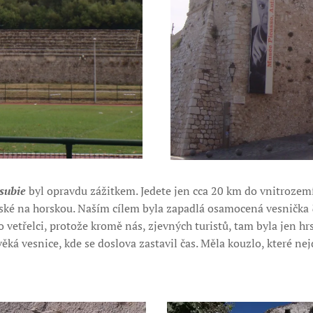
subie
byl opravdu zážitkem. Jedete jen cca 20 km do vnitrozemí
ské na horskou. Naším cílem byla zapadlá osamocená vesnička
o vetřelci, protože kromě nás, zjevných turistů, tam byla jen hr
věká vesnice, kde se doslova zastavil čas. Měla kouzlo, které ne