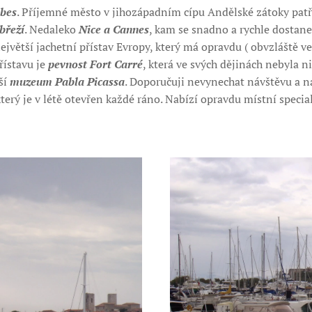
bes
. Příjemné město v jihozápadním cípu Andělské zátoky patř
břeží
. Nedaleko
Nice a Cannes
, kam se snadno a rychle dostane
ejvětší jachetní přístav Evropy, který má opravdu ( obvzláště ve
ístavu je
pevnost Fort Carré
, která ve svých dějinách nebyla n
ší
muzeum Pabla Picassa
. Doporučuji nevynechat návštěvu a 
který je v létě otevřen každé ráno. Nabízí opravdu místní speciali