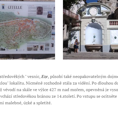
 středověkých " vesnic,
Eze
, působí také neopakovatelným dojme
láklou" lokalitu. Nicméně rozhodně stála za vidění. Po dlouhou 
kož vévodí na skále ve výšce 427 m nad mořem, opevněná je vys
vchází středověkou bránou ze 14.století. Po vstupu se ocitněte
lmi malebné, úzké a spletité.