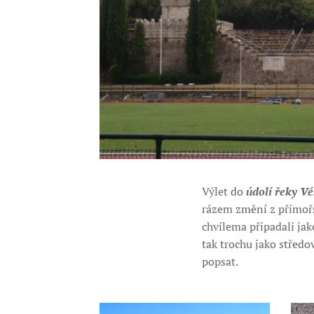
Výlet do
údolí řeky Vé
rázem změní z přímoř
chvílema připadali jak
tak trochu jako středo
popsat.