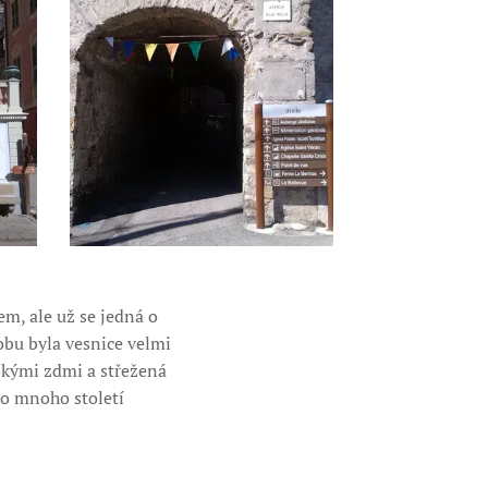
m, ale už se jedná o
dobu byla vesnice velmi
okými zdmi a střežená
 o mnoho století