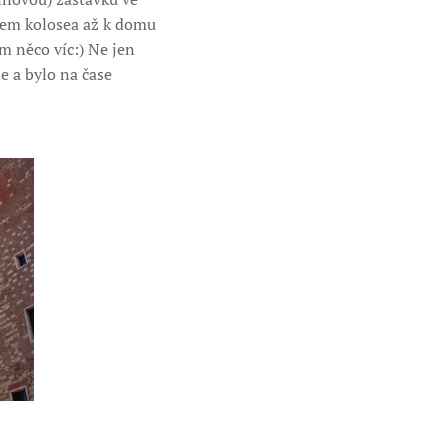
olem kolosea až k domu
m něco víc:) Ne jen
e a bylo na čase