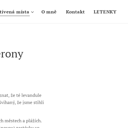
tívená místa
O mně
Kontakt
LETENKY
erony
znat, že té levandule
vihaný, že jsme stihli
h městech a plážích.
dinovou) zastávku ve