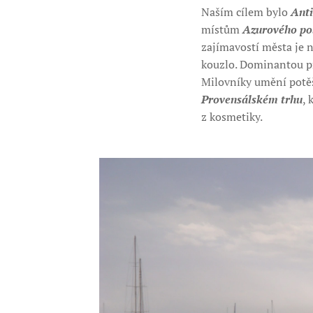
Naším cílem bylo
Anti
místům
Azurového po
zajímavostí města je n
kouzlo. Dominantou př
Milovníky umění potě
Provensálském trhu
, 
z kosmetiky.