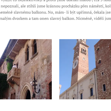
c nepoznali, ale stihli jsme krásnou procházku přes náměstí, k
neméně slavnému balkonu. No, mám- li být upřímná, čekala jse
 malým dvorkem a tam onen slavný balkon. Nicméně, viděli jsm