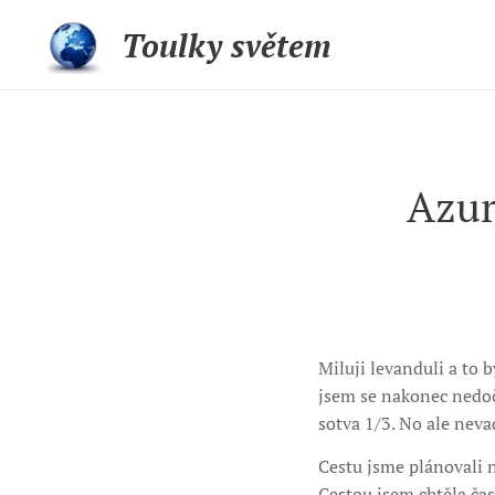
Toulky světem
Azur
Miluji levanduli a to 
jsem se nakonec nedočk
sotva 1/3. No ale nevad
Cestu jsme plánovali 
Cestou jsem chtěla čas