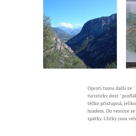
Oproti tomu další ze "
turisticky dost " prof
těžko přístupná, jeli
hradem. Do vesnice se 
zpátky. Uličky jsou ve