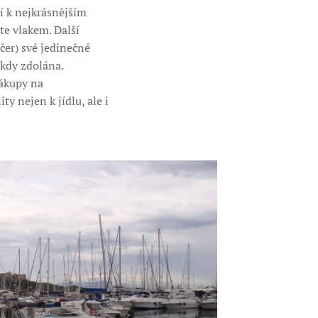
í k nejkrásnějším
te vlakem. Další
čer) své jedinečné
ikdy zdolána.
nákupy na
ty nejen k jídlu, ale i