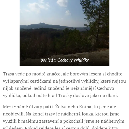
pohled z Čechovy vyhlídky
Trasa vede po modré značce, ale borovým lesem si chodíte
vyšlapanými cestičkami na jednotlivé vyhlídky, které nejsou
nijak značené. Jediná značená je nejznámější Čechova
vyhlídka, odkud máte hrad Trosky doslova jako na dlani.
Mezi známé útvary patří Želva nebo Kniha, tu jsme ale
neobjevili. Na konci trasy je nádherná louka, kterou jsme
využili k malému zastavení a pokochali jsme se nádherným
výhledem. Pokud sejdete lesní cestou dolů, dojdete k tzv.