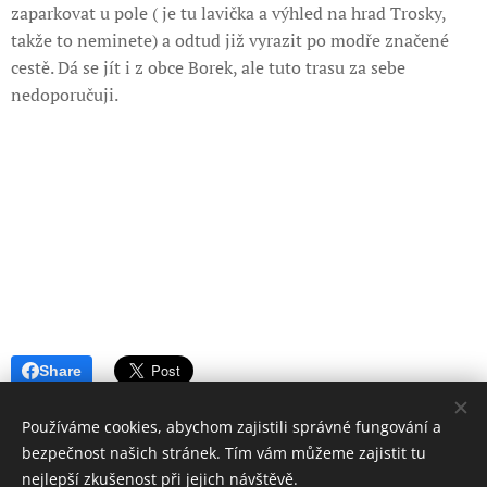
zaparkovat u pole ( je tu lavička a výhled na hrad Trosky,
takže to neminete) a odtud již vyrazit po modře značené
cestě. Dá se jít i z obce Borek, ale tuto trasu za sebe
nedoporučuji.
Share
Používáme cookies, abychom zajistili správné fungování a
bezpečnost našich stránek. Tím vám můžeme zajistit tu
nejlepší zkušenost při jejich návštěvě.