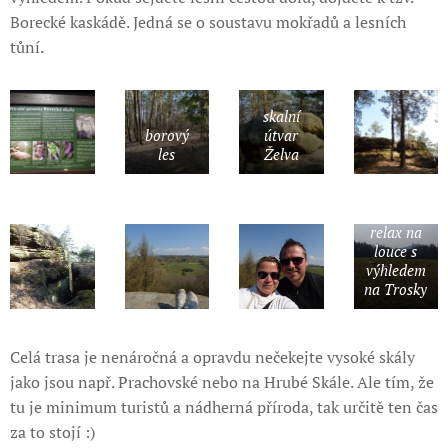
Borecké kaskádě. Jedná se o soustavu mokřadů a lesních
tůní.
skalní
borový
útvar
les
Želva
relax na
louce s
výhledem
na Trosky
Celá trasa je nenáročná a opravdu nečekejte vysoké skály
jako jsou např. Prachovské nebo na Hrubé Skále. Ale tím, že
tu je minimum turistů a nádherná příroda, tak určitě ten čas
za to stojí :)