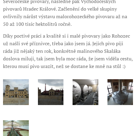
Severočeské pivovary, následně pak Východočeských
pivovarů Hradec Králové. Začlenění do velké skupiny
ovlivnily nárůst výstavu malorohozeckého pivovaru až na
50 až 100 tisíc hektolitrů ročně.
Díky poctivé práci a kvalitě si i malé pivovary jako Rohozec
už našli své příznivce, třeba jako jsem já. Jejich pivo piji
ráda již nějaký ten rok, konkrétně malinového Skaláka
doslova miluji, tak jsem byla moc ráda, že jsem viděla cestu,
kterou musí pivo urazit, než se dostane ke mně na stůl :)