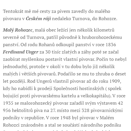
Tentokrát mě mé cesty za pivem zavedly do malého
pivovaru v
Českém ráji
nedaleko Turnova, do Rohozce.
Malý Rohozec
, malá obec ležící jen několik kilometrů
severně od Turnova, patřil původně k hruborohozeckému
panství. Od rodu Rohanů odkoupil panství v roce 1836
Ferdinand Unger
za 30 tisíc zlatých a záhy poté se začal
zaobírat myšlenkou postavit vlastní pivovar. Počin to nebyl
jednoduchý, protože v okolí v tu dobu bylo již několik
malých i větších pivovarů. Podařilo se mu to zhruba o deset
let později. Rod Ungerů vlastnil pivovar až do roku 1909,
kdy ho nabídli k prodeji Společnosti hostinských ( spolek
bojující proti pivovarskému kartelu a velkokapitálu). V roce
1935 se malorohozecký pivovar zařadil svým výstavem 42
956 hektolitrů piva na 27. místo mezi 328 pivovarnickými
podniky v republice. V roce 1948 byl pivovar v Malém
Rohozci znárodněn a stal se součástí národního podniku