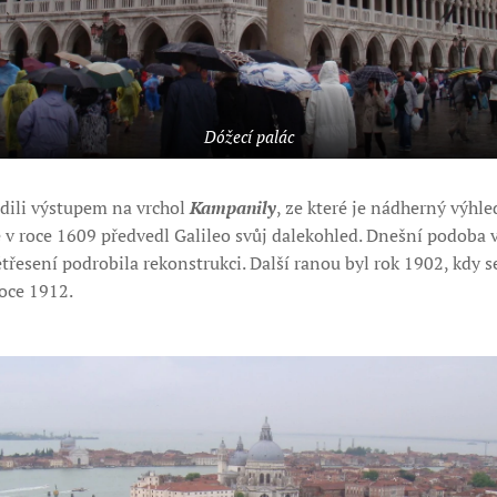
Dóžecí palác
adili výstupem na vrchol
Kampanily
, ze které je nádherný výhle
e v roce 1609 předvedl Galileo svůj dalekohled. Dnešní podoba v
třesení podrobila rekonstrukci. Další ranou byl rok 1902, kdy se 
oce 1912.