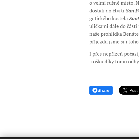
o velmi rušné místo. N
dostali do čtvrti
San P
gotického kostela
Sant
uličkami dále do část
naše prohlídka Benátek
příjezdu jsme si i toh
I přes nepřízeň počasí
trošku díky tomu odbyli
Share