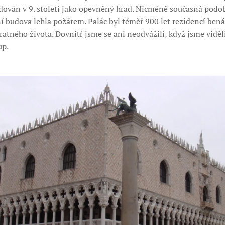
dován v 9. století jako opevněný hrad. Nicméně současná podoba
ní budova lehla požárem. Palác byl téměř 900 let rezidencí bená
atného života. Dovnitř jsme se ani neodvážili, když jsme viděl
up.