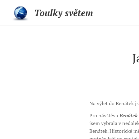
Toulky světem
J
Na výlet do Benátek js
Pro návštěvu
Benátek
jsem vybrala v nedal
Benátek. Historické m
protože leží na soutoku