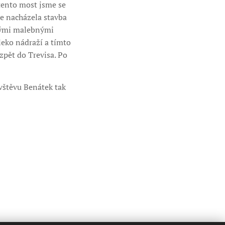
 tento most jsme se
se nacházela stavba
kými malebnými
leko nádraží a tímto
zpět do Trevisa. Po
ávštěvu Benátek tak