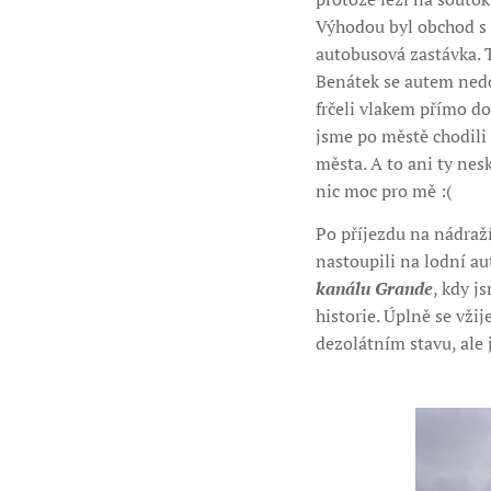
Výhodou byl obchod s p
autobusová zastávka. T
Benátek se autem nedos
frčeli vlakem přímo d
jsme po městě chodili
města. A to ani ty nes
nic moc pro mě :(
Po příjezdu na nádraž
nastoupili na lodní au
kanálu Grande
, kdy j
historie. Úplně se vžij
dezolátním stavu, ale 