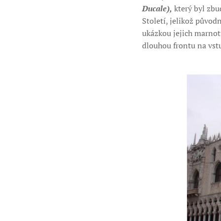
Ducale),
který byl zbu
Století, jelikož původ
ukázkou jejich marnotr
dlouhou frontu na vst