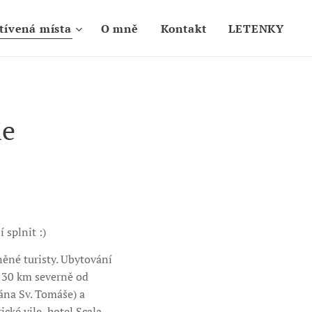
tívená místa
O mně
Kontakt
LETENKY
ie
 splnit :)
něné turisty. Ubytování
si 30 km severně od
ána Sv. Tomáše) a
cké vile, hotel Scala.