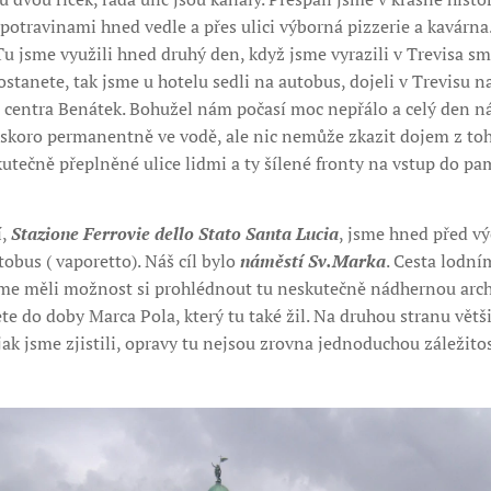
otravinami hned vedle a přes ulici výborná pizzerie a kavárna.
u jsme využili hned druhý den, když jsme vyrazili v Trevisa s
tanete, tak jsme u hotelu sedli na autobus, dojeli v Trevisu n
o centra Benátek. Bohužel nám počasí moc nepřálo a celý den n
 skoro permanentně ve vodě, ale nic nemůže zkazit dojem z t
kutečně přeplněné ulice lidmi a ty šílené fronty na vstup do pa
í,
Stazione Ferrovie dello Stato Santa Lucia
, jsme hned před v
tobus ( vaporetto). Náš cíl bylo
náměstí Sv.Marka
. Cesta lodn
sme měli možnost si prohlédnout tu neskutečně nádhernou arc
ete do doby Marca Pola, který tu také žil. Na druhou stranu větš
jak jsme zjistili, opravy tu nejsou zrovna jednoduchou záležitos