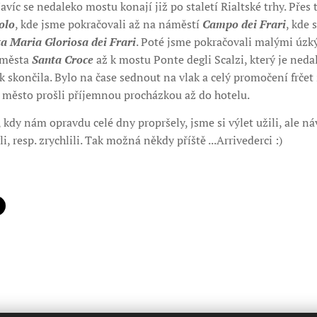
avíc se nedaleko mostu konají již po staletí Rialtské trhy. Přes
olo
, kde jsme pokračovali až na náměstí
Campo dei Frari
, kde 
a Maria Gloriosa dei Frari
. Poté jsme pokračovali malými úz
i města
Santa Croce
až k mostu Ponte degli Scalzi, který je neda
 skončila. Bylo na čase sednout na vlak a celý promočení frčet 
o město prošli příjemnou procházkou až do hotelu.
, kdy nám opravdu celé dny propršely, jsme si výlet užili, ale n
, resp. zrychlili. Tak možná někdy příště ...Arrivederci :)