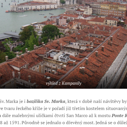
výhled z Kampanily
v. Marka je i
bazilika Sv. Marka
, která v době naší návštěvy by
e tvaru řeckého kříže je v pořadí již třetím kostelem situovan
a dále malebnými uličkami čtvrti San Marco až k mostu
Ponte R
8 až 1591. Původně se jednalo o dřevěný most. Jedná se o důle