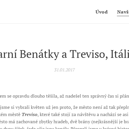
Úvod
Navš
arní Benátky a Treviso, Itál
31.01.2017
em se opravdu dlouho těšila, až nadešel ten správný čas si přání
jsme si vybrali květen už jen proto, že město není až tak přepl
ekém městě
Treviso
, které také stojí za návštěvu a nachází se a
ěsto má zachované zbytky hradeb, dvě brány (nejkrásnější je br
 dvou říček, řada ulic jsou kanály. Přespali jsme v krásné histori