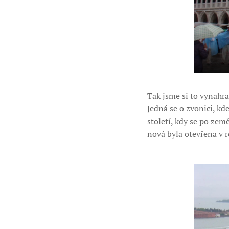
Tak jsme si to vynahr
Jedná se o zvonici, kd
století, kdy se po země
nová byla otevřena v r