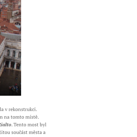
la v rekonstrukci.
ým na tomto místě.
ialto
. Tento most byl
žitou součást města a