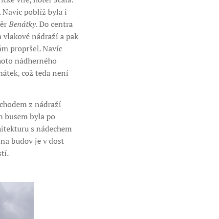
 Navíc poblíž byla i
měr
Benátky
. Do centra
a vlakové nádraží a pak
ám propršel. Navíc
ohoto nádherného
mátek, což teda není
ýchodem z nádraží
ím busem byla po
hitekturu s nádechem
ina budov je v dost
tí.