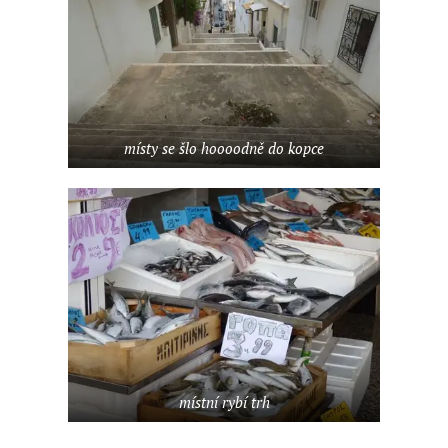
místy se šlo hoooodně do kopce
místní rybí trh