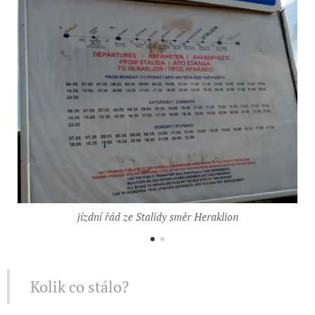
jízdní řád ze Stalidy směr Heraklion
Kolik co stálo?