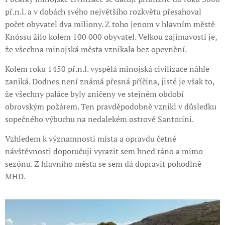
př.n.l. a v dobách svého největšího rozkvětu přesahoval
počet obyvatel dva miliony. Z toho jenom v hlavním městě
Knóssu žilo kolem 100 000 obyvatel. Velkou zajímavostí je,
že všechna minojská města vznikala bez opevnění.
Kolem roku 1450 př.n.l. vyspělá minojská civilizace náhle
zaniká. Dodnes není známá přesná příčina, jisté je však to,
že všechny paláce byly zničeny ve stejném období
obrovským požárem. Ten pravděpodobně vznikl v důsledku
sopečného výbuchu na nedalekém ostrově Santorini.
Vzhledem k významnosti místa a opravdu četné
návštěvnosti doporučuji vyrazit sem hned ráno a mimo
sezónu. Z hlavního města se sem dá dopravit pohodlně
MHD.