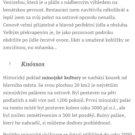
Venizelou, která je u pláže s nádherným výhledem na
benátskou pevnost. Restauraci jsem navštívila několikrát a
lepší jsem za svůj pobyt na ostrově opravdu nenašla.
Cenově velmi přijatelné a hlavně perfektní jídla a obsluha.
Velkým překvapením je, že jako pozornost podniku
obdržíte po jídle čerstvé ovoce, likér a smažené koblížky se
zmrzlinou, no mňamka...
Knóssos
Historický poklad
minojské kultury
se nachází kousek od
hlavního města. Se svou plochou 20 km2 je největším
minojským palácem na ostrově. Byl postaven na pěti
podlažích a měl více než 1200 pokojů. První minojský palác
na tomto místě byl postaven kolem roku 2000 př.n.l. , ale
byl zničen zemětřesením o 300 let později. Ruiny paláce,
který ho nahradil, si můžeme dodnes prohlédnout.
Počátky minojské civilizace se datují přibližně do roku 3000