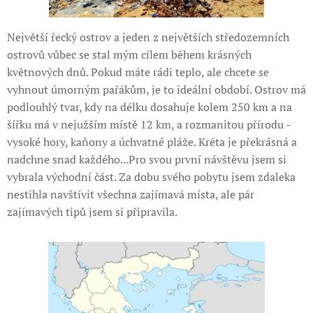
Největší řecký ostrov a jeden z největších středozemních
ostrovů vůbec se stal mým cílem během krásných
květnových dnů. Pokud máte rádi teplo, ale chcete se
vyhnout úmorným pařákům, je to ideální období. Ostrov má
podlouhlý tvar, kdy na délku dosahuje kolem 250 km a na
šířku má v nejužším místě 12 km, a rozmanitou přírodu -
vysoké hory, kaňony a úchvatné pláže. Kréta je překrásná a
nadchne snad každého...Pro svou první návštěvu jsem si
vybrala východní část. Za dobu svého pobytu jsem zdaleka
nestihla navštívit všechna zajímavá místa, ale pár
zajímavých tipů jsem si připravila.