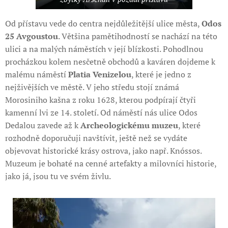
Od přístavu vede do centra nejdůležitější ulice města,
Odos
25 Avgoustou
. Většina pamětihodností se nachází na této
ulici a na malých náměstích v její blízkosti. Pohodlnou
procházkou kolem nesčetně obchodů a kaváren dojdeme k
malému náměstí
Platia Venizelou
, které je jedno z
nejživějších ve městě. V jeho středu stojí známá
Morosiniho kašna z roku 1628, kterou podpírají čtyři
kamenní lvi ze 14. století. Od náměstí nás ulice Odos
Dedalou zavede až k
Archeologickému muzeu
, které
rozhodně doporučuji navštívit, ještě než se vydáte
objevovat historické krásy ostrova, jako např. Knóssos.
Muzeum je bohaté na cenné artefakty a milovníci historie,
jako já, jsou tu ve svém živlu.