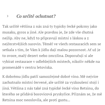
Co určitě ochutnat?
Tak určitě většina z nás zná ty typicky řecké pokrmy jako
musaku, gyros a jiné. Ale pravdou je, že zde vše chutná
nejlíp. Aby ne, když to připravují místní s láskou a z
nejčerstvějších surovin. Téměř ve všech restauracích sem se
setkala s tím, že Vám k jídlu dají malou pozornost. Ať už je
to ovoce, malý dezert nebo zmrzlina. Doporučuji si ale
vybírat restaurace v odlehlejších místech, nikoliv někde na
promenádě v centru letoviska.
K dobrému jídlu patří samozřejmě dobré víno. Mě nejvíce
zachutnalo místní červené, ale určitě za vyzkoušení stojí i
jiná. Většina z nás také zná typické řecké víno Retsinu, do
kterého se přidává borovicová pryskyřice. Přiznám se, že mě
Retsina moc neoslovila, ale proti gustu...