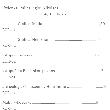
jízdenka Stalida-Agios Nikolaos
..........................................4,10 EUR/os.
Stalida-Malia........................................................1,80
EUR/os.
Stalida-Heraklion .................................................4
EUR/os.
vstupné Knóssos ...............................................................15
EUR/os.
vstupné na Benátskou pevnost .............................................2
EUR/os.
archeologické muzeum v Heraklionu .....................................10
EUR/os.
Mália vykopávky .................................................................6
EUR/os.