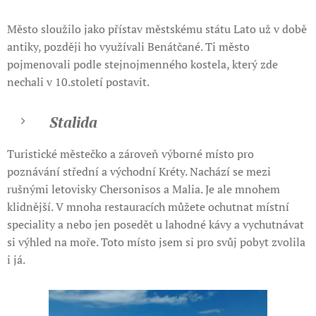
Město sloužilo jako přístav městskému státu Lato už v době
antiky, později ho využívali Benátčané. Ti město
pojmenovali podle stejnojmenného kostela, který zde
nechali v 10.století postavit.
Stalida
Turistické městečko a zároveň výborné místo pro
poznávání střední a východní Kréty. Nachází se mezi
rušnými letovisky Chersonisos a Malia. Je ale mnohem
klidnější. V mnoha restauracích můžete ochutnat místní
speciality a nebo jen posedět u lahodné kávy a vychutnávat
si výhled na moře. Toto místo jsem si pro svůj pobyt zvolila
i já.