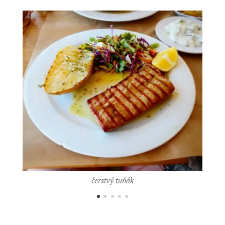
čerstvý tuňák