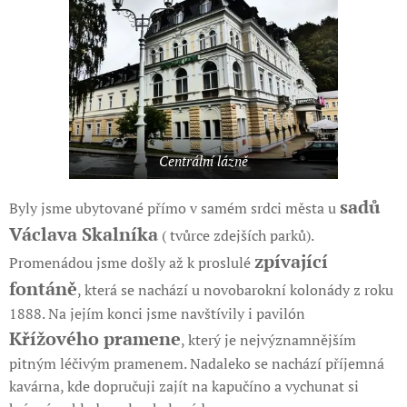
Centrální lázně
sadů
Byly jsme ubytované přímo v samém srdci města u
Václava Skalníka
( tvůrce zdejších parků).
zpívající
Promenádou jsme došly až k proslulé
fontáně
, která se nachází u novobarokní kolonády z roku
1888. Na jejím konci jsme navštívily i pavilón
Křížového pramene
, který je nejvýznamnějším
pitným léčivým pramenem. Nadaleko se nachází příjemná
kavárna, kde dopručuji zajít na kapučíno a vychunat si