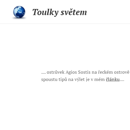
Toulky světem
.... ostrůvek Agios Sostis na řeckém ostro
spoustu tipů na výlet je v mém
článku
....