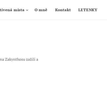
tívená místa
O mně
Kontakt
LETENKY
 na Zakynthosu zažili a