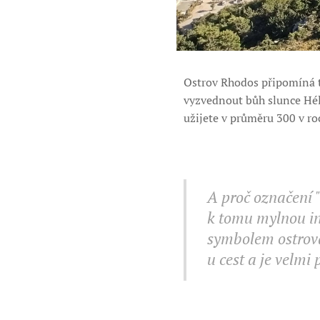
Ostrov Rhodos připomíná t
vyzvednout bůh slunce Héli
užijete v průměru 300 v roc
A proč označení 
k tomu mylnou int
symbolem ostrova
u cest a je velm