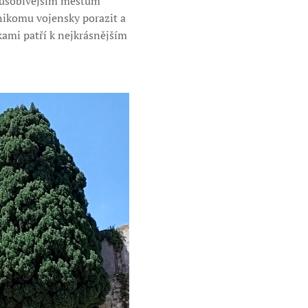
ejpůsobivějším městům
ikomu vojensky porazit a
kami patří k nejkrásnějším