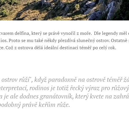
varem delfína, který se právě vynořil z moře. Dle legendy měl
os. Proto se mu také někdy přezdívá slunečný ostrov. Ostatně 
e. Což z ostrova dělá ideální destinaci téměř po celý rok.
" ostrov růží", když paradoxně na ostrově téměř 
erpretací, rodinos je totiž řecký výraz pro růžov
 je ale dodnes granátovník, který kvete na zah
i podobný právě keřům růže.