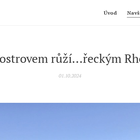
Úvod
Navš
 ostrovem růží...řeckým R
01.10.2024