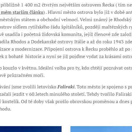
 přibližně 1 400 m2 čtvrtým největším ostrovem Řecka ( tím nej
mém starším článku
) . Hlavní město ostrova bylo již v době a
ěstským státem a obchodní velmocí. Velmi známý je Rhodský k
ostrov sídlem rytířského řádu špitálníků, později maltézských ry
vě usadila i početná židovská komunita, jejíž členové zde zal
la Rhodos a Dodekanské ostrovy Itálie a až do roku 1943 zde
izace a modernizace. Připojení ostrova k Řecku proběhlo až po
ek z bohaté historie a nyní se již pojďme vydat za krásami ostro
o kouzlo v květnu. Ideální volba pro ty, kdo chtějí poznávat os
ysově průzračném moři.
vání jsme zvolili letovisko
Faliraki
. Toto město je spojeno s 
začali jezdit v 60.letech minulého století. Tehdy tvořilo Faliraki
 kostelík. Od té doby však prošlo obrovskou proměnou a dnes 
Rhodu.