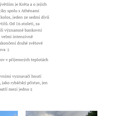
větším je Kréta a o jejích
ntiky spolu s Athénami
olos, jeden ze sedmi divů
tířů. Od 16.století, za
ožili významné bankovní
 velmi intenzivně
 skončení druhé světové
va :)
trov v příjemných teplotách
prvními vyznavači hnutí
, jako rybářský přístav, jen
patří mezi jedno z