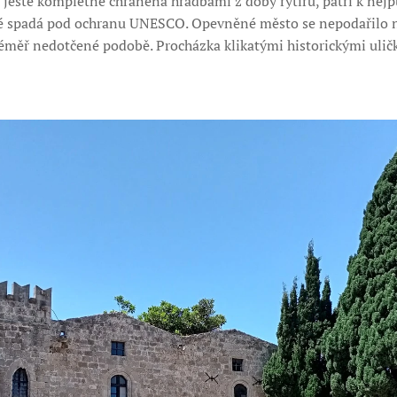
le ještě kompletně chráněná hradbami z doby rytířů, patří k n
é spadá pod ochranu UNESCO. Opevněné město se nepodařilo n
téměř nedotčené podobě. Procházka klikatými historickými ulič