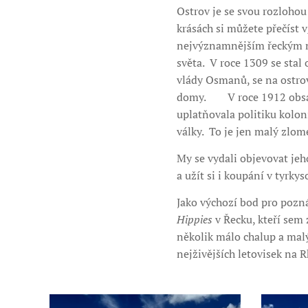
Ostrov je se svou rozlohou
krásách si můžete přečíst v
nejvýznamnějším řeckým m
světa. V roce 1309 se stal 
vlády Osmanů, se na ostro
domy. V roce 1912 obsadi
uplatňovala politiku kolon
války. To je jen malý zlom
My se vydali objevovat jeh
a užít si i koupání v tyrk
Jako výchozí bod pro pozná
Hippies
v Řecku, kteří sem 
několik málo chalup a malý
nejživějších letovisek na 