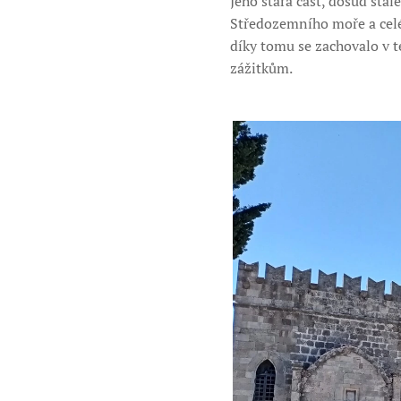
Jeho stará část, dosud stá
Středozemního moře a cel
díky tomu se zachovalo v 
zážitkům.