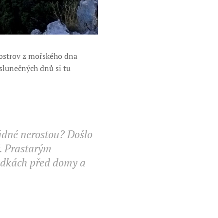
 ostrov z mořského dna
slunečných dnů si tu
žádné nerostou? Došlo
ý. Prastarým
rádkách před domy a